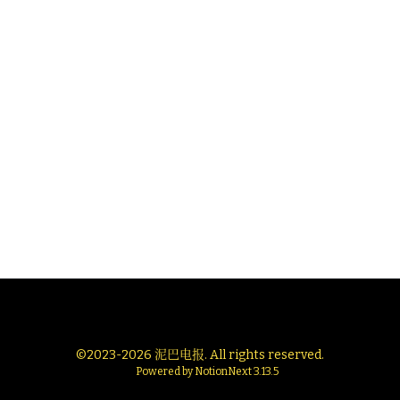
©
2023-2026
泥巴电报
. All rights reserved.
Powered by
NotionNext
3.13.5