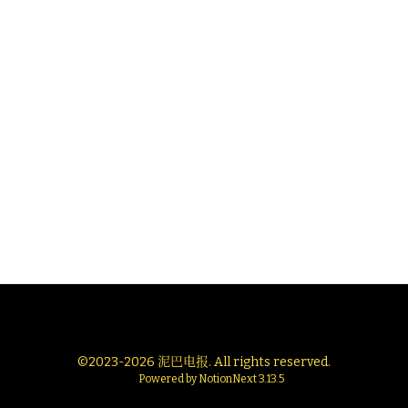
©
2023-2026
泥巴电报
. All rights reserved.
Powered by
NotionNext
3.13.5