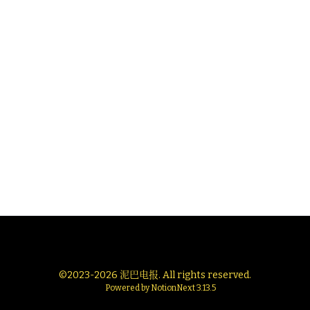
©
2023-2026
泥巴电报
. All rights reserved.
Powered by
NotionNext
3.13.5